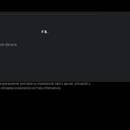
FB.
n Binaria.
expresamente prohibida su reproducción total o parcial, utilización y
 utilizadas únicamente con fines informativos.