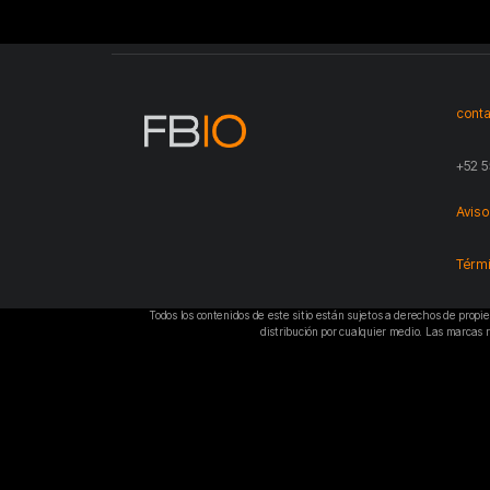
conta
+52 5
Aviso
Térmi
Todos los contenidos de este sitio están sujetos a derechos de propi
distribución por cualquier medio. Las marcas 