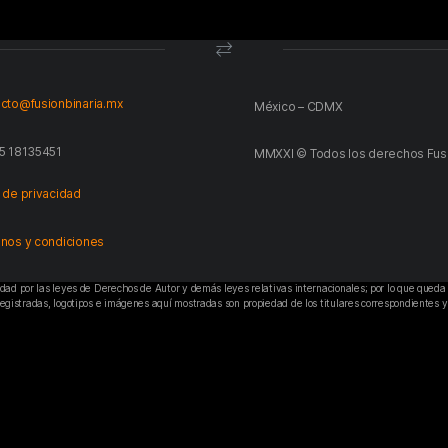
cto@fusionbinaria.mx
México – CDMX
5 18135451
MMXXI © Todos los derechos Fusió
 de privacidad
nos y condiciones
edad por las leyes de Derechos de Autor y demás leyes relativas internacionales; por lo que queda 
registradas, logotipos e imágenes aquí mostradas son propiedad de los titulares correspondientes y